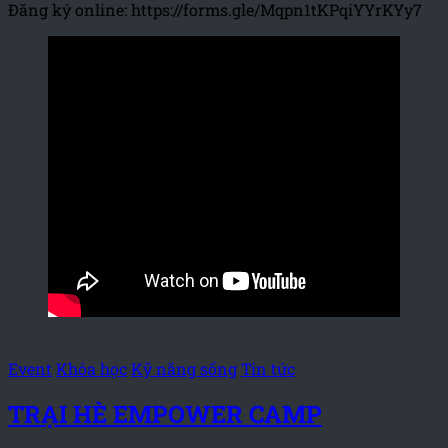
Đăng ký online: https://forms.gle/Mqpn1tKPqiYYrKYy7
Event
Khóa học
Kỹ năng sống
Tin tức
TRẠI HÈ EMPOWER CAMP