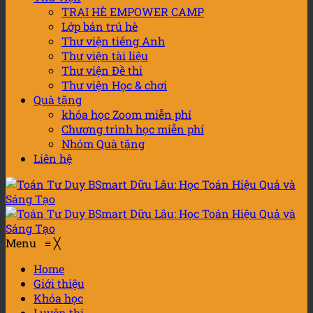
TRẠI HÈ EMPOWER CAMP
Lớp bán trú hè
Thư viện tiếng Anh
Thư viện tài liệu
Thư viện Đề thi
Thư viện Học & chơi
Quà tặng
khóa học Zoom miễn phí
Chương trình học miễn phí
Nhóm Quà tặng
Liên hệ
Menu
≡
╳
Home
Giới thiệu
Khóa học
Luyện thi