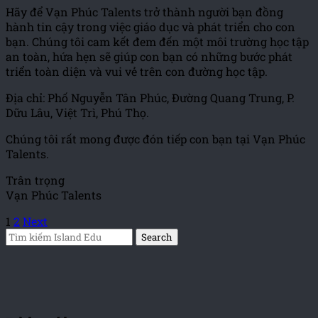
Hãy để Vạn Phúc Talents trở thành người bạn đồng
hành tin cậy trong việc giáo dục và phát triển cho con
bạn. Chúng tôi cam kết đem đến một môi trường học tập
an toàn, hứa hẹn sẽ giúp con bạn có những bước phát
triển toàn diện và vui vẻ trên con đường học tập.
Địa chỉ: Phố Nguyễn Tân Phúc, Đường Quang Trung, P.
Dữu Lâu, Việt Trì, Phú Thọ.
Chúng tôi rất mong được đón tiếp con bạn tại Vạn Phúc
Talents.
Trân trọng
Vạn Phúc Talents
1
2
Next
Search
for: