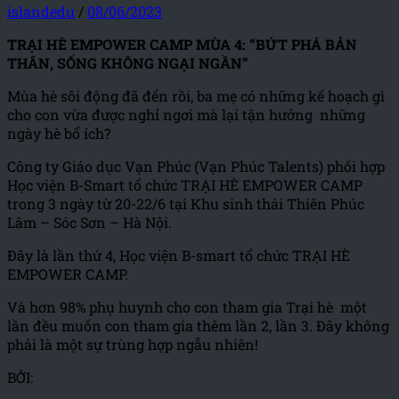
islandedu
/
08/06/2023
TRẠI HÈ EMPOWER CAMP MÙA 4: “BỨT PHÁ BẢN
THÂN, SỐNG KHÔNG NGẠI NGẦN”
Mùa hè sôi động đã đến rồi, ba mẹ có những kế hoạch gì
cho con vừa được nghỉ ngơi mà lại tận hưởng những
ngày hè bổ ích?
Công ty Giáo dục Vạn Phúc (Vạn Phúc Talents) phối hợp
Học viện B-Smart tổ chức TRẠI HÈ EMPOWER CAMP
trong 3 ngày từ 20-22/6 tại Khu sinh thái Thiên Phúc
Lâm – Sóc Sơn – Hà Nội.
Đây là lần thứ 4, Học viện B-smart tổ chức TRẠI HÈ
EMPOWER CAMP.
Và hơn 98% phụ huynh cho con tham gia Trại hè một
lần đều muốn con tham gia thêm lần 2, lần 3. Đây không
phải là một sự trùng hợp ngẫu nhiên!
BỞI: