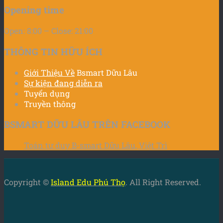
Opening time
Open: 8:00 – Close: 21:00
THÔNG TIN HỮU ÍCH
Giới Thiệu Về
Bsmart Dữu Lâu
Sự kiện đang diễn ra
Tuyển dụng
Truyền thông
BSMART DỮU LÂU TRÊN FACEBOOK
Toán tư duy B-smart Dữu Lâu, Việt Trì
Copyright ©
Island Edu Phú Thọ
. All Right Reserved.