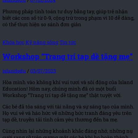
Phương pháp tính toán tư duy bằng tay, giúp trẻ nhận
biết các con số từ 0-9, cộng trừ trong phạm vi 10 dễ dàng,
có thể thực hiện so sánh đơn giản
Khóa học
Kỹ năng sống
Tin tức
Workshop “Trang trí tạp dề tặng mẹ”
islandedu
/
03/07/2023
Hòa mình vào không khí vui tươi và sôi động của Island
Education! Hôm nay, chúng mình đã có một buổi
Workshop “Trang trí tạp dề tặng mẹ” thật tuyệt vời.
Các bé đã tỏa sáng với tài năng và sự sáng tạo của mình.
Họ vui vẻ và háo hức vẽ những bức tranh đáng yêu trên
tạp dề, truyền tải tình cảm yêu thương đến ba mẹ.
Cùng nhìn lại những khoảnh khắc đáng nhớ, những nụ
cười rạng rỡ trên gương mặt các bé khi họ hoàn thành