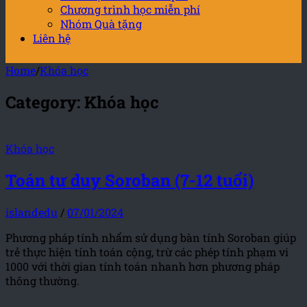
Chương trình học miễn phí
Nhóm Quà tặng
Liên hệ
Home
/
Khóa học
Category:
Khóa học
Khóa học
Toán tư duy Soroban (7-12 tuổi)
islandedu
/
07/01/2024
Phương pháp tính nhẩm sử dụng bàn tính Soroban giúp
trẻ thực hiện tính toán cộng, trừ các phép tính phạm vi
1000 với thời gian tính toán nhanh hơn phương pháp
thông thường.