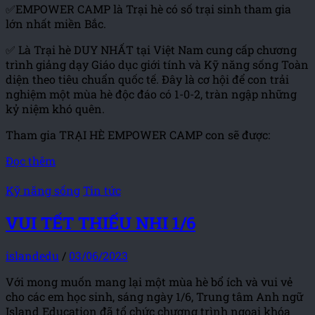
✅EMPOWER CAMP là Trại hè có số trại sinh tham gia
lớn nhất miền Bắc.
✅ Là Trại hè DUY NHẤT tại Việt Nam cung cấp chương
trình giảng dạy Giáo dục giới tính và Kỹ năng sống Toàn
diện theo tiêu chuẩn quốc tế. Đây là cơ hội để con trải
nghiệm một mùa hè độc đáo có 1-0-2, tràn ngập những
kỷ niệm khó quên.
Tham gia TRẠI HÈ EMPOWER CAMP con sẽ được:
Đọc thêm
Kỹ năng sống
Tin tức
VUI TẾT THIẾU NHI 1/6
islandedu
/
03/06/2023
Với mong muốn mang lại một mùa hè bổ ích và vui vẻ
cho các em học sinh, sáng ngày 1/6, Trung tâm Anh ngữ
Island Education đã tổ chức chương trình ngoại khóa