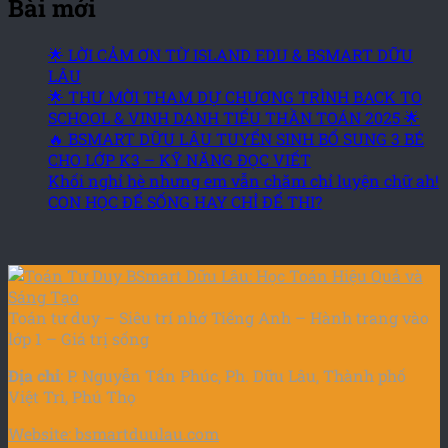
Bài mới
🌟 LỜI CẢM ƠN TỪ ISLAND EDU & BSMART DỮU
LÂU
🌟 THƯ MỜI THAM DỰ CHƯƠNG TRÌNH BACK TO
SCHOOL & VINH DANH TIỂU THẦN TOÁN 2025 🌟
🔥 BSMART DỮU LÂU TUYỂN SINH BỔ SUNG 3 BÉ
CHO LỚP K3 – KỸ NĂNG ĐỌC VIẾT
Khối nghỉ hè nhưng em vẫn chăm chỉ luyện chữ ah!
CON HỌC ĐỂ SỐNG HAY CHỈ ĐỂ THI?
Toán tư duy – Siêu trí nhớ Tiếng Anh – Hành trang vào
lớp 1 – Giá trị sống
Địa chỉ
: P. Nguyễn Tấn Phúc, Ph. Dữu Lâu, Thành phố
Việt Trì, Phú Thọ
Website: bsmartduulau.com