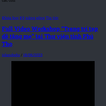
các con
Khóa học
Kỹ năng sống
Tin tức
Full Video Workshop “Trang trí tạp
dề tặng mẹ” tại Thư viện tỉnh Phú
Thọ
islandedu
/
18/06/2023